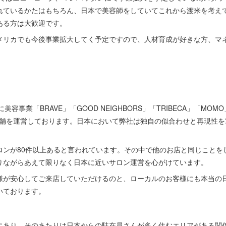
れているかたはもちろん、日本で美容師をしていてこれから渡米を考え
ある方は大歓迎です。
メリカでも今後事業拡大してく予定ですので、人材育成が好きな方、マ
美容事業「BRAVE」「GOOD NEIGHBORS」「TRIBECA」「MOM
27店舗を運営しております。日本において弊社は独自の似合わせと再現性
ロンが80件以上あると言われています。その中で他のお店と同じことを
りながらあえて限りなく日本に近いサロン運営を心がけています。
様が安心してご来店していただけるのと、ローカルのお客様にも本当の
いております。
にあり、そのあたりは日本からの駐在員さんが多く住むエリアがある関