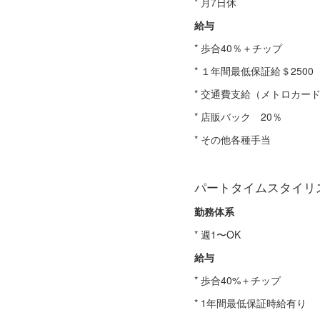
* 月7日休
給与
* 歩合40％＋チップ
* １年間最低保証給＄2500
* 交通費支給（メトロカード
* 店販バック 20％
* その他各種手当
パートタイムスタイリ
勤務体系
* 週1〜OK
給与
* 歩合40%＋チップ
* 1年間最低保証時給有り